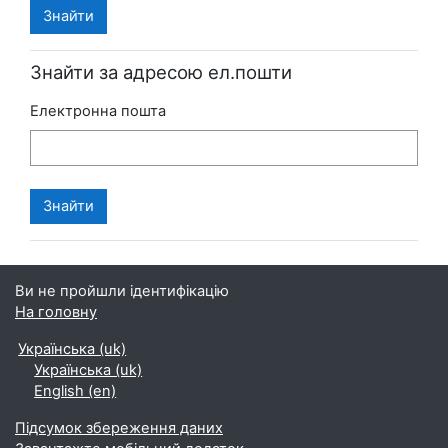
Знайти за адресою ел.пошти
Електронна пошта
Ви не пройшли ідентифікацію
На головну
Українська ‎(uk)‎
Українська ‎(uk)‎
English ‎(en)‎
Підсумок збереження даних